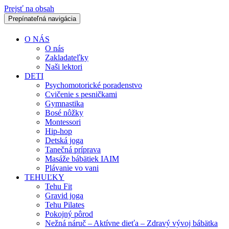
Prejsť na obsah
Prepínateľná navigácia
O NÁS
O nás
Zakladateľky
Naši lektori
DETI
Psychomotorické poradenstvo
Cvičenie s pesničkami
Gymnastika
Bosé nôžky
Montessori
Hip-hop
Detská joga
Tanečná príprava
Masáže bábätiek IAIM
Plávanie vo vani
TEHUĽKY
Tehu Fit
Gravid joga
Tehu Pilates
Pokojný pôrod
Nežná náruč – Aktívne dieťa – Zdravý vývoj bábätka