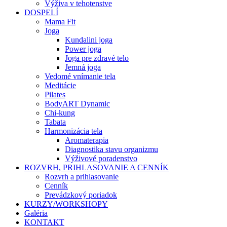
Výživa v tehotenstve
DOSPELÍ
Mama Fit
Joga
Kundalini joga
Power joga
Joga pre zdravé telo
Jemná joga
Vedomé vnímanie tela
Meditácie
Pilates
BodyART Dynamic
Chi-kung
Tabata
Harmonizácia tela
Aromaterapia
Diagnostika stavu organizmu
Výživové poradenstvo
ROZVRH, PRIHLASOVANIE A CENNÍK
Rozvrh a prihlasovanie
Cenník
Prevádzkový poriadok
KURZY/WORKSHOPY
Galéria
KONTAKT